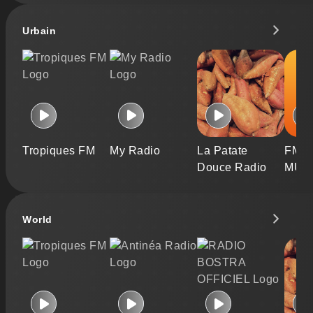
Urbain
Tropiques FM
My Radio
La Patate
FM 8
Douce Radio
MUS
World