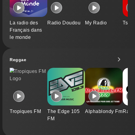
La radio des
Radio Doudou
My Radio
Tsug
Français dans
le monde
Reggae
Tropiques FM
The Edge 105
Alphablondy Fm
Radi
FM