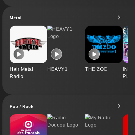
Metal
Hair Metal
HEAVY1
THE ZOO
INFI
Radio
PLA
Pop / Rock