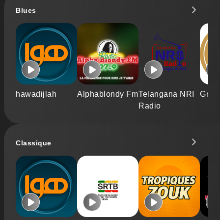
Blues
hawadijlah
Alphablondy Fm
Telangana NRI
Gritt
Radio
Classique