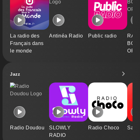
La radio des
Antinéa Radio
Public radio
RAD
Français dans
BOS
le monde
OFFI
Jazz
Radio Doudou
SLOWLY
Radio Choco
Sals
RADIO