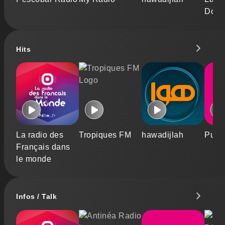
Douc
Hits
La radio des
Tropiques FM
hawadijlah
Publi
Français dans
le monde
Infos / Talk