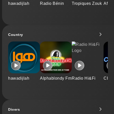
hawadijlah
Radio Bénin
Tropiques Zouk
Afrob
Country
hawadijlah
Alphablondy Fm
Radio Hi&Fi
CIN
Divers