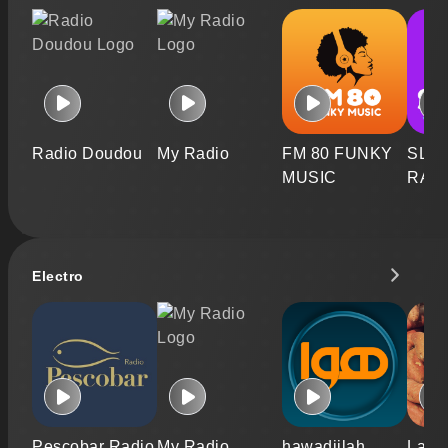
Radio Doudou
My Radio
FM 80 FUNKY
SLO
MUSIC
RAD
Electro
Pescobar Radio
My Radio
hawadijlah
La Pa