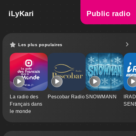
iLyKari
Public radio
Les plus populaires
La radio des
Pescobar Radio
SNOWMANN
IRAD
Français dans
SEN
le monde